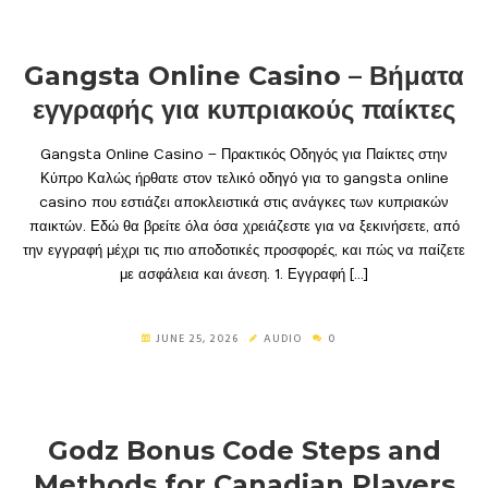
Gangsta Online Casino – Βήματα
εγγραφής για κυπριακούς παίκτες
Gangsta Online Casino – Πρακτικός Οδηγός για Παίκτες στην
Κύπρο Καλώς ήρθατε στον τελικό οδηγό για το gangsta online
casino που εστιάζει αποκλειστικά στις ανάγκες των κυπριακών
παικτών. Εδώ θα βρείτε όλα όσα χρειάζεστε για να ξεκινήσετε, από
την εγγραφή μέχρι τις πιο αποδοτικές προσφορές, και πώς να παίζετε
με ασφάλεια και άνεση. 1. Εγγραφή […]
JUNE 25, 2026
AUDIO
0
Godz Bonus Code Steps and
Methods for Canadian Players