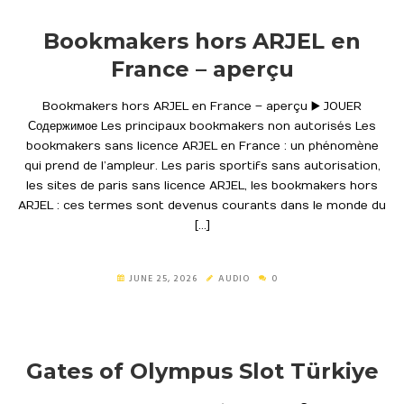
Bookmakers hors ARJEL en
France – aperçu
Bookmakers hors ARJEL en France – aperçu ▶️ JOUER
Содержимое Les principaux bookmakers non autorisés Les
bookmakers sans licence ARJEL en France : un phénomène
qui prend de l’ampleur. Les paris sportifs sans autorisation,
les sites de paris sans licence ARJEL, les bookmakers hors
ARJEL : ces termes sont devenus courants dans le monde du
[…]
JUNE 25, 2026
AUDIO
0
Gates of Olympus Slot Türkiye