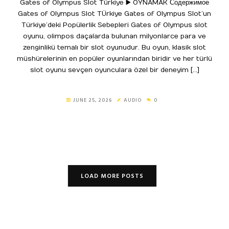
Gates of Olympus Slot Türkiye ▶️ OYNAMAK Содержимое
Gates of Olympus Slot TÜrkiye Gates of Olympus Slot’un
Türkiye’deki Popülerlik Sebepleri Gates of Olympus slot
oyunu, olimpos daçalarda bulunan milyonlarce para ve
zenginlikü temalı bir slot oyunudur. Bu oyun, klasik slot
müshürelerinin en popüler oyunlarından biridir ve her türlü
slot oyunu sevçen oyunculara özel bir deneyim […]
JUNE 25, 2026
AUDIO
0
LOAD MORE POSTS