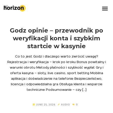
Godz opinie – przewodnik po
weryfikacji konta i szybkim
startcie w kasynie
Co to jest Godz i dlaczego warto zwrócić uwagę?
Rejestracja i weryfikacja – krok po kroku Bonus powitalny i
warunki obrotu Metody płatności i szybkość wypłat Gry i
oferta kasyna – sloty, live casino, sport betting Mobilna
aplikacja i doświadczenie na telefonie Bezpieczeństwo,
licencja i odpowiedzialna gra Obsługa klienta i wsparcie
techniczne Podsumowanie – czy […]
JUNE 25, 2026
AUDIO
0