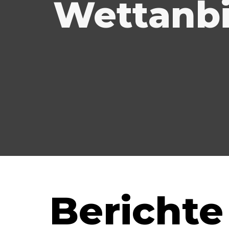
Wettanbi
Berichte