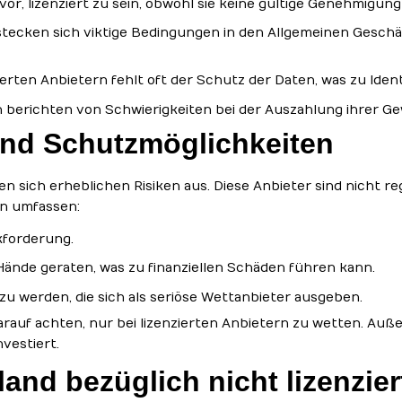
or, lizenziert zu sein, obwohl sie keine gültige Genehmigun
tecken sich viktige Bedingungen in den Allgemeinen Gesch
ierten Anbietern fehlt oft der Schutz der Daten, was zu Iden
 berichten von Schwierigkeiten bei der Auszahlung ihrer Ge
und Schutzmöglichkeiten
n sich erheblichen Risiken aus. Diese Anbieter sind nicht re
n umfassen:
kforderung.
Hände geraten, was zu finanziellen Schäden führen kann.
zu werden, die sich als seriöse Wettanbieter ausgeben.
arauf achten, nur bei lizenzierten Anbietern zu wetten. Au
vestiert.
and bezüglich nicht lizenzier