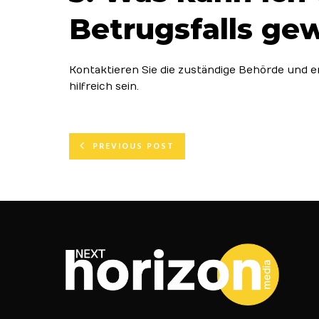
Betrugsfalls ge
Kontaktieren Sie die zuständige Behörde und er
hilfreich sein.
PREVIOUS POST