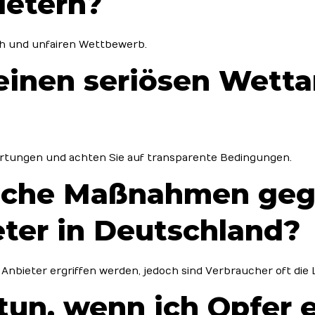
ietern?
ch und unfairen Wettbewerb.
 einen seriösen Wetta
wertungen und achten Sie auf transparente Bedingungen.
tliche Maßnahmen geg
eter in Deutschland?
nbieter ergriffen werden, jedoch sind Verbraucher oft die 
tun, wenn ich Opfer 