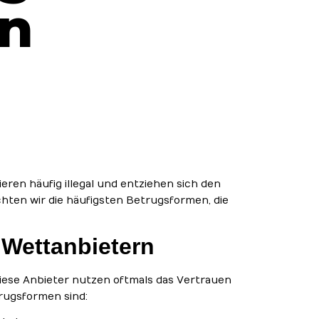
en
eren häufig illegal und entziehen sich den
achten wir die häufigsten Betrugsformen, die
 Wettanbietern
Diese Anbieter nutzen oftmals das Vertrauen
rugsformen sind: