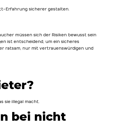
tt-Erfahrung sicherer gestalten.
raucher müssen sich der Risiken bewusst sein
en ist entscheidend, um ein sicheres
mmer ratsam, nur mit vertrauenswürdigen und
ieter?
 sie illegal macht.
n bei nicht